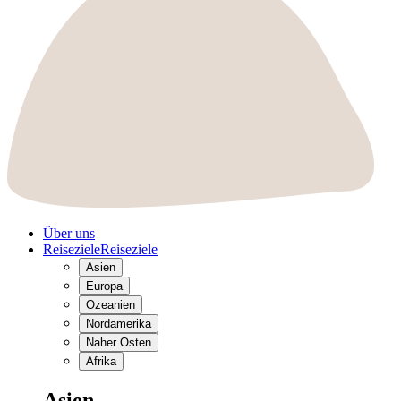
Über uns
Reiseziele
Reiseziele
Asien
Europa
Ozeanien
Nordamerika
Naher Osten
Afrika
Asien