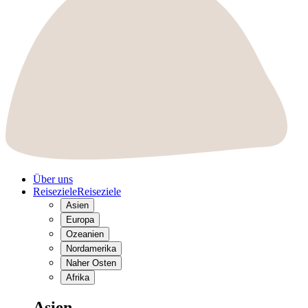
Über uns
Reiseziele
Reiseziele
Asien
Europa
Ozeanien
Nordamerika
Naher Osten
Afrika
Asien