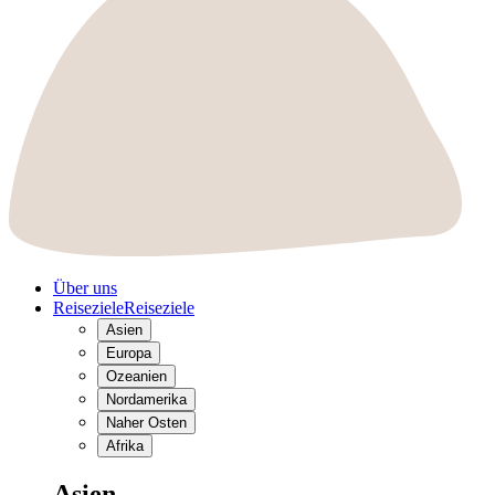
Über uns
Reiseziele
Reiseziele
Asien
Europa
Ozeanien
Nordamerika
Naher Osten
Afrika
Asien